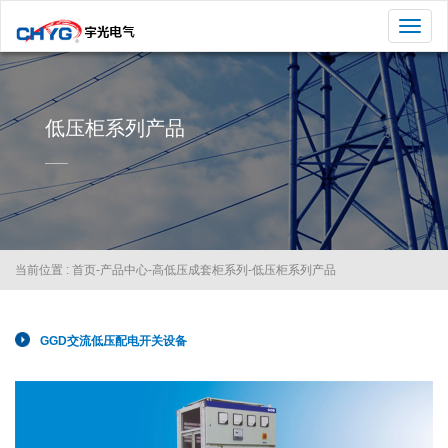
切
换
导
航
低压柜系列产品
当前位置 :
首页
-
产品中心
-
高低压成套柜系列
-
低压柜系列产品
GGD交流低压配电开关设备