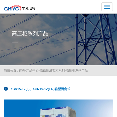
切
换
导
航
高压柜系列产品
当前位置 :
首页
-
产品中心
-
高低压成套柜系列
-
高压柜系列产品
XGN15-12(F)、XGN15-12(F.R)箱型固定式